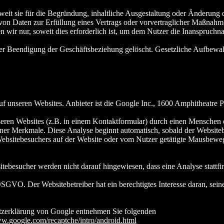
it sie für die Begründung, inhaltliche Ausgestaltung oder Änderung de
 von Daten zur Erfüllung eines Vertrags oder vorvertraglicher Maßnah
en wir nur, soweit dies erforderlich ist, um dem Nutzer die Inanspruc
 Beendigung der Geschäftsbeziehung gelöscht. Gesetzliche Aufbewahr
seren Websites. Anbieter ist die Google Inc., 1600 Amphitheatre 
en Websites (z.B. in einem Kontaktformular) durch einen Menschen ode
r Merkmale. Diese Analyse beginnt automatisch, sobald der Websiteb
Websitebesuchers auf der Website oder vom Nutzer getätigte Mausbewe
besucher werden nicht darauf hingewiesen, dass eine Analyse stattfin
 DSGVO. Der Websitebetreiber hat ein berechtigtes Interesse daran, se
zerklärung von Google entnehmen Sie folgenden
ww.google.com/recaptche/intro/android.html