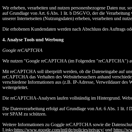
Wir erheben, verarbeiten und nutzen personenbezogene Daten nur, sowe
auf Grundlage von Art. 6 Abs. 1 lit. b DSGVO, der die Verarbeitung
unserer Internetseiten (Nutzungsdaten) erheben, verarbeiten und nutz
Die erhobenen Kundendaten werden nach Abschluss des Auftrags oder
4. Analyse Tools und Werbung
Google reCAPTCHA
Wir nutzen "Google reCAPTCHA (im Folgenden "reCAPTCHA") auf un
Mit reCAPTCHA soll überprüft werden, ob die Dateneingabe auf unser
reCAPTCHA das Verhalten des Websitebesuchers anhand verschiedene
verschiedene Informationen aus (z.B. IP-Adresse, Verweildauer des 
weitergeleitet.
Die reCAPTCHA-Analysen laufen vollständig im Hintergrund. Website
Die Datenverarbeitung erfolgt auf Grundlage von Art. 6 Abs. 1 lit. f
vor SPAM zu schützen.
Weitere Informationen zu Goggle reCAPTCHA sowie die Datenschut
Links:
https://www.google.com/intl/de/policies/privacy/
und
https://w